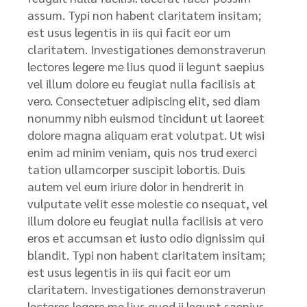
assum. Typi non habent claritatem insitam;
est usus legentis in iis qui facit eor um
claritatem. Investigationes demonstraverun
lectores legere me lius quod ii legunt saepius
vel illum dolore eu feugiat nulla facilisis at
vero. Consectetuer adipiscing elit, sed diam
nonummy nibh euismod tincidunt ut laoreet
dolore magna aliquam erat volutpat. Ut wisi
enim ad minim veniam, quis nos trud exerci
tation ullamcorper suscipit lobortis. Duis
autem vel eum iriure dolor in hendrerit in
vulputate velit esse molestie co nsequat, vel
illum dolore eu feugiat nulla facilisis at vero
eros et accumsan et iusto odio dignissim qui
blandit. Typi non habent claritatem insitam;
est usus legentis in iis qui facit eor um
claritatem. Investigationes demonstraverun
lectores legere me lius quod ii legunt saepius